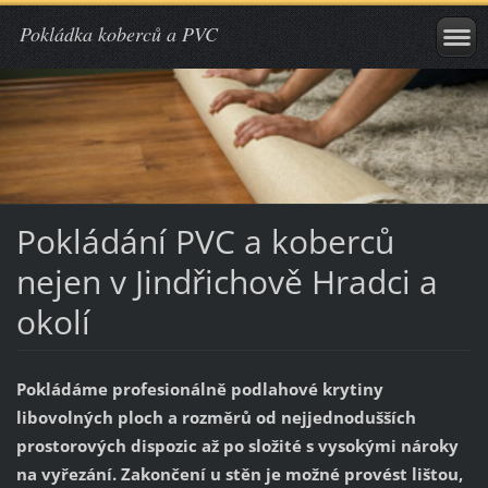
Pokládka koberců a PVC
Pokládání PVC a koberců
nejen v Jindřichově Hradci a
okolí
Pokládáme profesionálně podlahové krytiny
libovolných ploch a rozměrů od nejjednodušších
prostorových dispozic až po složité s vysokými nároky
na vyřezání. Zakončení u stěn je možné provést lištou,