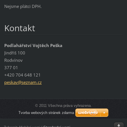
Nejsme plátci DPH.
Kontakt
Podlahářství Vojtěch Peška
Jindřiš 100
Rodvínov
377 01
+420 704 648 121
peskav@s
eznam.cz
© 2011 Všechna práva vyhrazena.
Tvorba webových stránek zdarma